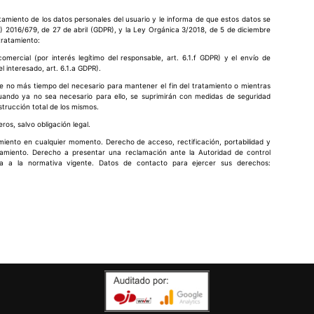
miento de los datos personales del usuario y le informa de que estos datos se
) 2016/679, de 27 de abril (GDPR), y la Ley Orgánica 3/2018, de 5 de diciembre
 tratamiento:
omercial (por interés legítimo del responsable, art. 6.1.f GDPR) y el envío de
 interesado, art. 6.1.a GDPR).
e no más tiempo del necesario para mantener el fin del tratamiento o mientras
cuando ya no sea necesario para ello, se suprimirán con medidas de seguridad
strucción total de los mismos.
ros, salvo obligación legal.
imiento en cualquier momento. Derecho de acceso, rectificación, portabilidad y
atamiento. Derecho a presentar una reclamación ante la Autoridad de control
ta a la normativa vigente. Datos de contacto para ejercer sus derechos: