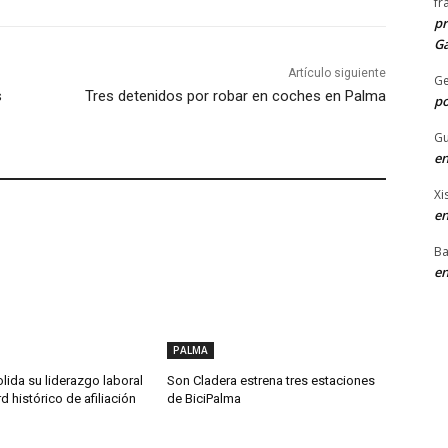
fr
pr
Ga
Artículo siguiente
G
s
Tres detenidos por robar en coches en Palma
po
Gu
en
Xi
en
Ba
en
PALMA
ida su liderazgo laboral
Son Cladera estrena tres estaciones
d histórico de afiliación
de BiciPalma