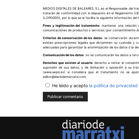
Comentario:
MEDIOS DIGITALES DE BALEARES, S.L.es el Responsable del trata
tratarán de conformidad con lo dispuesto en el Reglamento (UE
(LOPDGDD), por lo que se le facilita la siguiente información del
Fines y legitimación del tratamiento
: mantener una relación c
comunicaciones de productos o servicios (por consentimiento del
Criterios de conservación de los datos
: se conservarán durant
existan prescripciones legales que dictaminen su custodia y 
adecuadas para garantizar la anonimización de los datos o la de
Comunicación de los datos
: no se comunicarán los datos a terce
Derechos que asisten al usuario
: derecho a retirar el consent
supresión de sus datos, y de limitación u oposición a su tr
(www.aepd.es) si considera que el tratamiento no se ajus
editor@diariodemarratxi.com.
He leido y acepto
la política de privacidad