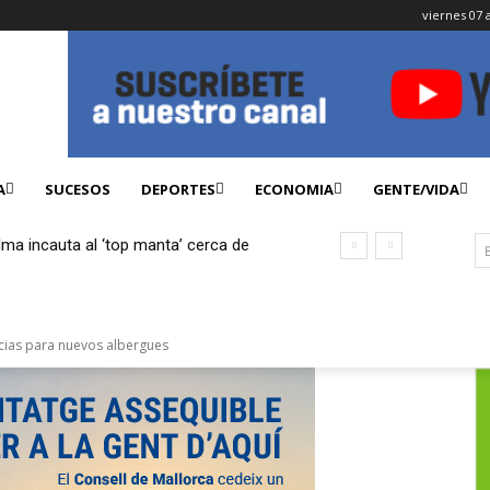
viernes 07 
A
SUCESOS
DEPORTES
ECONOMIA
GENTE/VIDA
lma incauta al ‘top manta’ cerca de
ficados
ncias para nuevos albergues