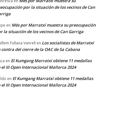
Més por Marratxí muestra su
ancesca
en
eocupación por la situación de los vecinos de Can
rriga
Més por Marratxí muestra su preocupación
epe
en
r la situación de los vecinos de Can Garriga
Los socialistas de Marratxí
illem Fullana Vanrell
en
 contra del cierre de la OAC de Sa Cabana
El Kumgang Marratxí obtiene 11 medallas
sca
en
 el III Open Internacional Mallorca 2024
El Kumgang Marratxí obtiene 11 medallas
ldo
en
 el III Open Internacional Mallorca 2024