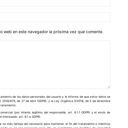
Correo
electróni
itio web en este navegador la próxima vez que comente.
miento de los datos personales del usuario y le informa de que estos datos se
) 2016/679, de 27 de abril (GDPR), y la Ley Orgánica 3/2018, de 5 de diciembre
 tratamiento:
omercial (por interés legítimo del responsable, art. 6.1.f GDPR) y el envío de
 interesado, art. 6.1.a GDPR).
e no más tiempo del necesario para mantener el fin del tratamiento o mientras
cuando ya no sea necesario para ello, se suprimirán con medidas de seguridad