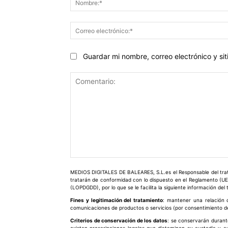
Guardar mi nombre, correo electrónico y s
Comentario:
MEDIOS DIGITALES DE BALEARES, S.L.es el Responsable del trata
tratarán de conformidad con lo dispuesto en el Reglamento (UE
(LOPDGDD), por lo que se le facilita la siguiente información del
Fines y legitimación del tratamiento
: mantener una relación c
comunicaciones de productos o servicios (por consentimiento del
Criterios de conservación de los datos
: se conservarán durant
existan prescripciones legales que dictaminen su custodia y 