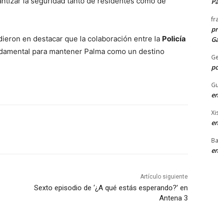
antizar la seguridad tanto de residentes como de
P
fr
pr
ieron en destacar que la colaboración entre la
Policía
Ga
damental para mantener Palma como un destino
G
po
Gu
en
Xi
en
Ba
en
Artículo siguiente
Sexto episodio de ‘¿A qué estás esperando?’ en
Antena 3