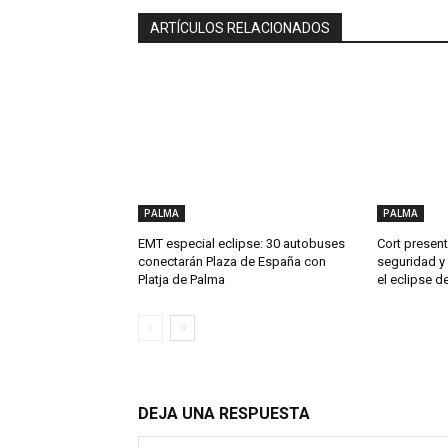
ARTÍCULOS RELACIONADOS
PALMA
PALMA
EMT especial eclipse: 30 autobuses
Cort present
conectarán Plaza de España con
seguridad y
Platja de Palma
el eclipse d
DEJA UNA RESPUESTA