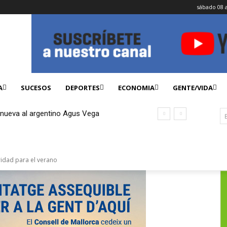
sábado 08 
A
SUCESOS
DEPORTES
ECONOMIA
GENTE/VIDA
enueva al argentino Agus Vega
ridad para el verano