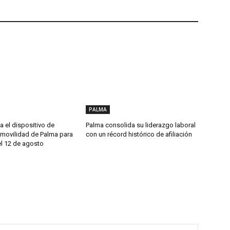
PALMA
a el dispositivo de
Palma consolida su liderazgo laboral
 movilidad de Palma para
con un récord histórico de afiliación
el 12 de agosto
Nombre: