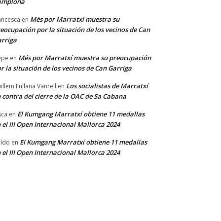
amplona
Més por Marratxí muestra su
ancesca
en
eocupación por la situación de los vecinos de Can
rriga
Més por Marratxí muestra su preocupación
epe
en
r la situación de los vecinos de Can Garriga
Los socialistas de Marratxí
illem Fullana Vanrell
en
 contra del cierre de la OAC de Sa Cabana
El Kumgang Marratxí obtiene 11 medallas
sca
en
 el III Open Internacional Mallorca 2024
El Kumgang Marratxí obtiene 11 medallas
ldo
en
 el III Open Internacional Mallorca 2024