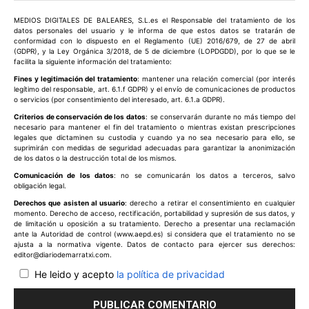
Comentario:
MEDIOS DIGITALES DE BALEARES, S.L.es el Responsable del tratamiento de los
datos personales del usuario y le informa de que estos datos se tratarán de
conformidad con lo dispuesto en el Reglamento (UE) 2016/679, de 27 de abril
(GDPR), y la Ley Orgánica 3/2018, de 5 de diciembre (LOPDGDD), por lo que se le
facilita la siguiente información del tratamiento:
Fines y legitimación del tratamiento
: mantener una relación comercial (por interés
legítimo del responsable, art. 6.1.f GDPR) y el envío de comunicaciones de productos
o servicios (por consentimiento del interesado, art. 6.1.a GDPR).
Criterios de conservación de los datos
: se conservarán durante no más tiempo del
necesario para mantener el fin del tratamiento o mientras existan prescripciones
legales que dictaminen su custodia y cuando ya no sea necesario para ello, se
suprimirán con medidas de seguridad adecuadas para garantizar la anonimización
de los datos o la destrucción total de los mismos.
Comunicación de los datos
: no se comunicarán los datos a terceros, salvo
obligación legal.
Derechos que asisten al usuario
: derecho a retirar el consentimiento en cualquier
momento. Derecho de acceso, rectificación, portabilidad y supresión de sus datos, y
de limitación u oposición a su tratamiento. Derecho a presentar una reclamación
ante la Autoridad de control (www.aepd.es) si considera que el tratamiento no se
ajusta a la normativa vigente. Datos de contacto para ejercer sus derechos:
editor@diariodemarratxi.com.
He leido y acepto
la política de privacidad