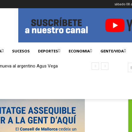
sábado 08 
A
SUCESOS
DEPORTES
ECONOMIA
GENTE/VIDA
enueva al argentino Agus Vega