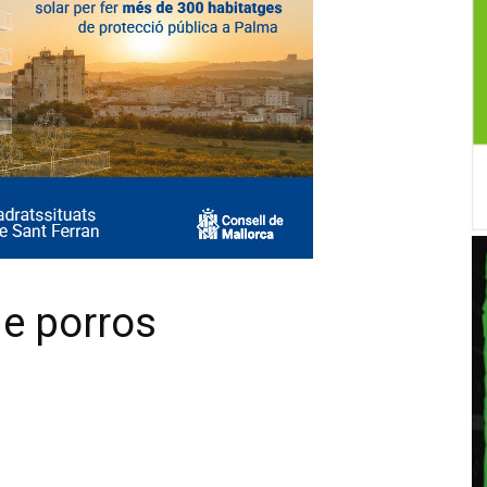
de porros
X