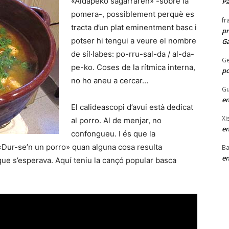
«Aldapeko sagarraren» -sobre la
P
pomera-, possiblement perquè es
fr
tracta d’un plat eminentment basc i
pr
potser hi tengui a veure el nombre
Ga
de síl·labes: po-rru-sal-da / al-da-
G
pe-ko. Coses de la rítmica interna,
po
no ho aneu a cercar…
Gu
en
El calideascopi d’avui està dedicat
Xi
al porro. Al de menjar, no
en
confongueu. I és que la
«Dur-se’n un porro» quan alguna cosa resulta
Ba
en
que s’esperava. Aquí teniu la cançó popular basca