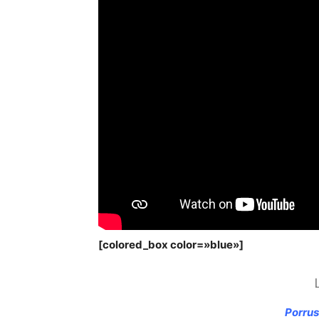
[colored_box color=»blue»]
Porrus