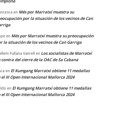
amplona
Més por Marratxí muestra su
ancesca
en
eocupación por la situación de los vecinos de Can
rriga
Més por Marratxí muestra su preocupación
epe
en
r la situación de los vecinos de Can Garriga
Los socialistas de Marratxí
illem Fullana Vanrell
en
 contra del cierre de la OAC de Sa Cabana
El Kumgang Marratxí obtiene 11 medallas
sca
en
 el III Open Internacional Mallorca 2024
El Kumgang Marratxí obtiene 11 medallas
ldo
en
 el III Open Internacional Mallorca 2024