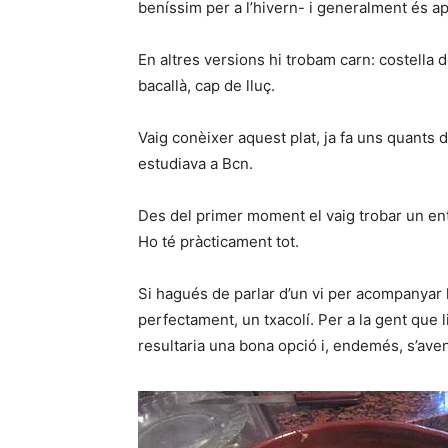
beníssim per a l’hivern- i generalment és ap
En altres versions hi trobam carn: costella d
bacallà, cap de lluç.
Vaig conèixer aquest plat, ja fa uns quants 
estudiava a Bcn.
Des del primer moment el vaig trobar un ent
Ho té pràcticament tot.
Si hagués de parlar d’un vi per acompanyar l
perfectament, un txacolí. Per a la gent que 
resultaria una bona opció i, endemés, s’ave