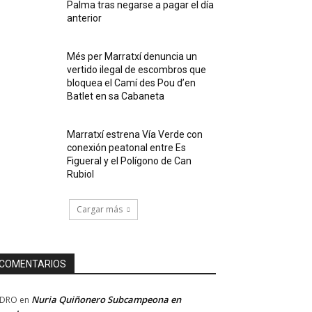
Palma tras negarse a pagar el día
anterior
Més per Marratxí denuncia un
vertido ilegal de escombros que
bloquea el Camí des Pou d’en
Batlet en sa Cabaneta
Marratxí estrena Vía Verde con
conexión peatonal entre Es
Figueral y el Polígono de Can
Rubiol
Cargar más
COMENTARIOS
Nuria Quiñonero Subcampeona en
EDRO
en