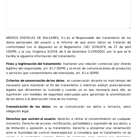
Comentario:
MEDIOS DIGITALES DE BALEARES, S.L.es el Responsable del tratamiento de los
datos personales del usuario y le informa de que estos datos se tratarán de
conformidad con lo dispuesto en el Reglamento (UE) 2016/679, de 27 de abril
(GDPR), y la Ley Orgánica 3/2018, de 5 de diciembre (LOPDGDD), por lo que se le
facilita la siguiente información del tratamiento:
Fines y legitimación del tratamiento
: mantener una relación comercial (por interés
legítimo del responsable, art. 6.1.f GDPR) y el envío de comunicaciones de productos
o servicios (por consentimiento del interesado, art. 6.1.a GDPR).
Criterios de conservación de los datos
: se conservarán durante no más tiempo del
necesario para mantener el fin del tratamiento o mientras existan prescripciones
legales que dictaminen su custodia y cuando ya no sea necesario para ello, se
suprimirán con medidas de seguridad adecuadas para garantizar la anonimización
de los datos o la destrucción total de los mismos.
Comunicación de los datos
: no se comunicarán los datos a terceros, salvo
obligación legal.
Derechos que asisten al usuario
: derecho a retirar el consentimiento en cualquier
momento. Derecho de acceso, rectificación, portabilidad y supresión de sus datos, y
de limitación u oposición a su tratamiento. Derecho a presentar una reclamación
ante la Autoridad de control (www.aepd.es) si considera que el tratamiento no se