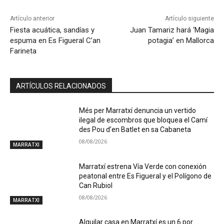
Artículo anterior
Artículo siguiente
Fiesta acuática, sandías y
Juan Tamariz hará ‘Magia
espuma en Es Figueral C’an
potagia’ en Mallorca
Farineta
ARTÍCULOS RELACIONADOS
Més per Marratxí denuncia un vertido
ilegal de escombros que bloquea el Camí
des Pou d’en Batlet en sa Cabaneta
08/08/2026
MARRATXI
Marratxí estrena Vía Verde con conexión
peatonal entre Es Figueral y el Polígono de
Can Rubiol
08/08/2026
MARRATXI
Alquilar casa en Marratxí es un 6 por