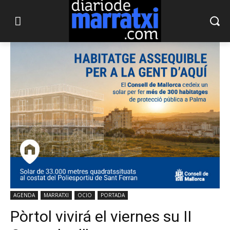
AGENDA
MARRATXI
OCIO
PORTADA
Pòrtol vivirá el viernes su II