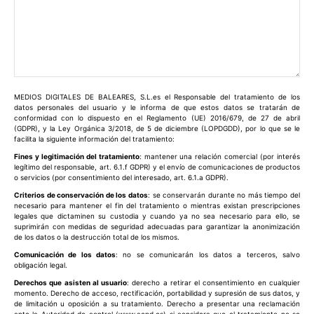
Comentario:
MEDIOS DIGITALES DE BALEARES, S.L.es el Responsable del tratamiento de los
datos personales del usuario y le informa de que estos datos se tratarán de
conformidad con lo dispuesto en el Reglamento (UE) 2016/679, de 27 de abril
(GDPR), y la Ley Orgánica 3/2018, de 5 de diciembre (LOPDGDD), por lo que se le
facilita la siguiente información del tratamiento:
Fines y legitimación del tratamiento
: mantener una relación comercial (por interés
legítimo del responsable, art. 6.1.f GDPR) y el envío de comunicaciones de productos
o servicios (por consentimiento del interesado, art. 6.1.a GDPR).
Criterios de conservación de los datos
: se conservarán durante no más tiempo del
necesario para mantener el fin del tratamiento o mientras existan prescripciones
legales que dictaminen su custodia y cuando ya no sea necesario para ello, se
suprimirán con medidas de seguridad adecuadas para garantizar la anonimización
de los datos o la destrucción total de los mismos.
Comunicación de los datos
: no se comunicarán los datos a terceros, salvo
obligación legal.
Derechos que asisten al usuario
: derecho a retirar el consentimiento en cualquier
momento. Derecho de acceso, rectificación, portabilidad y supresión de sus datos, y
de limitación u oposición a su tratamiento. Derecho a presentar una reclamación
ante la Autoridad de control (www.aepd.es) si considera que el tratamiento no se