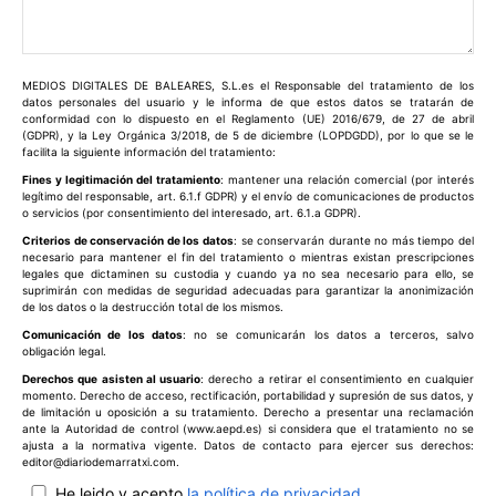
Comentario:
MEDIOS DIGITALES DE BALEARES, S.L.es el Responsable del tratamiento de los
datos personales del usuario y le informa de que estos datos se tratarán de
conformidad con lo dispuesto en el Reglamento (UE) 2016/679, de 27 de abril
(GDPR), y la Ley Orgánica 3/2018, de 5 de diciembre (LOPDGDD), por lo que se le
facilita la siguiente información del tratamiento:
Fines y legitimación del tratamiento
: mantener una relación comercial (por interés
legítimo del responsable, art. 6.1.f GDPR) y el envío de comunicaciones de productos
o servicios (por consentimiento del interesado, art. 6.1.a GDPR).
Criterios de conservación de los datos
: se conservarán durante no más tiempo del
necesario para mantener el fin del tratamiento o mientras existan prescripciones
legales que dictaminen su custodia y cuando ya no sea necesario para ello, se
suprimirán con medidas de seguridad adecuadas para garantizar la anonimización
de los datos o la destrucción total de los mismos.
Comunicación de los datos
: no se comunicarán los datos a terceros, salvo
obligación legal.
Derechos que asisten al usuario
: derecho a retirar el consentimiento en cualquier
momento. Derecho de acceso, rectificación, portabilidad y supresión de sus datos, y
de limitación u oposición a su tratamiento. Derecho a presentar una reclamación
ante la Autoridad de control (www.aepd.es) si considera que el tratamiento no se
ajusta a la normativa vigente. Datos de contacto para ejercer sus derechos:
editor@diariodemarratxi.com.
He leido y acepto
la política de privacidad