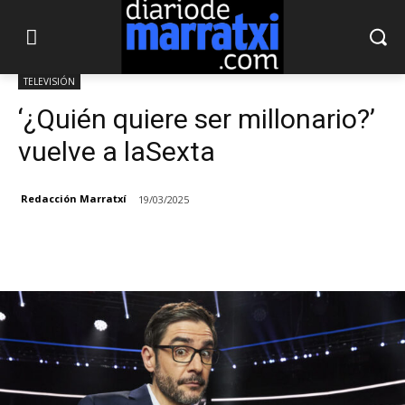
TELEVISIÓN
‘¿Quién quiere ser millonario?’
vuelve a laSexta
Redacción Marratxí
19/03/2025
Facebook
X