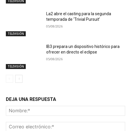
TELEVISIÓN
La2 abre el casting para la segunda
temporada de ‘Trivial Pursuit’
05/08/2026
TELEVISIÓN
IB3 prepara un dispositivo histórico para
ofrecer en directo el eclipse
05/08/2026
TELEVISIÓN
DEJA UNA RESPUESTA
No
Co
ele