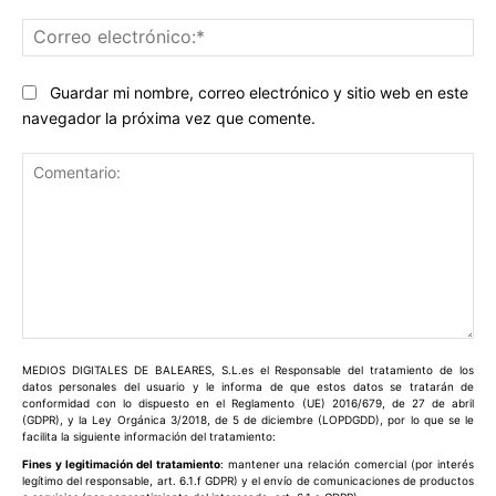
Co
ele
Guardar mi nombre, correo electrónico y sitio web en este
navegador la próxima vez que comente.
Comentario:
MEDIOS DIGITALES DE BALEARES, S.L.es el Responsable del tratamiento de los
datos personales del usuario y le informa de que estos datos se tratarán de
conformidad con lo dispuesto en el Reglamento (UE) 2016/679, de 27 de abril
(GDPR), y la Ley Orgánica 3/2018, de 5 de diciembre (LOPDGDD), por lo que se le
facilita la siguiente información del tratamiento:
Fines y legitimación del tratamiento
: mantener una relación comercial (por interés
legítimo del responsable, art. 6.1.f GDPR) y el envío de comunicaciones de productos