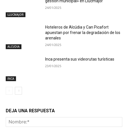
gestión municipal» en Llucmajor
24/01/2025
LLUCMAJOR
Hoteleros de Alcúdia y Can Picafort
apuestan por frenar la degradación de los
arenales
24/01/2025
ALCUDIA
Inca presenta sus videorutas turísticas
23/01/2025
INCA
DEJA UNA RESPUESTA
No