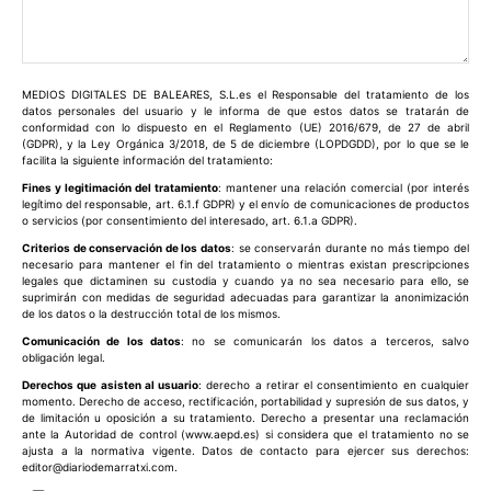
Comentario:
MEDIOS DIGITALES DE BALEARES, S.L.es el Responsable del tratamiento de los
datos personales del usuario y le informa de que estos datos se tratarán de
conformidad con lo dispuesto en el Reglamento (UE) 2016/679, de 27 de abril
(GDPR), y la Ley Orgánica 3/2018, de 5 de diciembre (LOPDGDD), por lo que se le
facilita la siguiente información del tratamiento:
Fines y legitimación del tratamiento
: mantener una relación comercial (por interés
legítimo del responsable, art. 6.1.f GDPR) y el envío de comunicaciones de productos
o servicios (por consentimiento del interesado, art. 6.1.a GDPR).
Criterios de conservación de los datos
: se conservarán durante no más tiempo del
necesario para mantener el fin del tratamiento o mientras existan prescripciones
legales que dictaminen su custodia y cuando ya no sea necesario para ello, se
suprimirán con medidas de seguridad adecuadas para garantizar la anonimización
de los datos o la destrucción total de los mismos.
Comunicación de los datos
: no se comunicarán los datos a terceros, salvo
obligación legal.
Derechos que asisten al usuario
: derecho a retirar el consentimiento en cualquier
momento. Derecho de acceso, rectificación, portabilidad y supresión de sus datos, y
de limitación u oposición a su tratamiento. Derecho a presentar una reclamación
ante la Autoridad de control (www.aepd.es) si considera que el tratamiento no se
ajusta a la normativa vigente. Datos de contacto para ejercer sus derechos:
editor@diariodemarratxi.com.