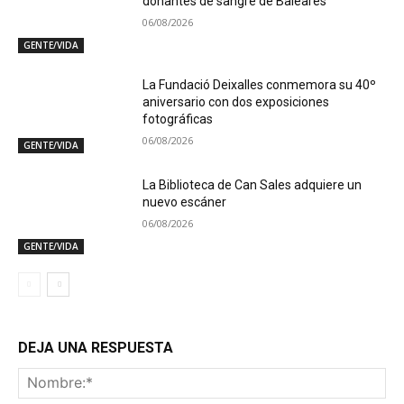
donantes de sangre de Baleares
06/08/2026
GENTE/VIDA
La Fundació Deixalles conmemora su 40º
aniversario con dos exposiciones
fotográficas
06/08/2026
GENTE/VIDA
La Biblioteca de Can Sales adquiere un
nuevo escáner
06/08/2026
GENTE/VIDA
DEJA UNA RESPUESTA
No