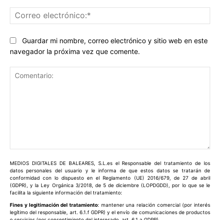
Co
ele
Guardar mi nombre, correo electrónico y sitio web en este
navegador la próxima vez que comente.
Comentario:
MEDIOS DIGITALES DE BALEARES, S.L.es el Responsable del tratamiento de los
datos personales del usuario y le informa de que estos datos se tratarán de
conformidad con lo dispuesto en el Reglamento (UE) 2016/679, de 27 de abril
(GDPR), y la Ley Orgánica 3/2018, de 5 de diciembre (LOPDGDD), por lo que se le
facilita la siguiente información del tratamiento:
Fines y legitimación del tratamiento
: mantener una relación comercial (por interés
legítimo del responsable, art. 6.1.f GDPR) y el envío de comunicaciones de productos
o servicios (por consentimiento del interesado, art. 6.1.a GDPR).