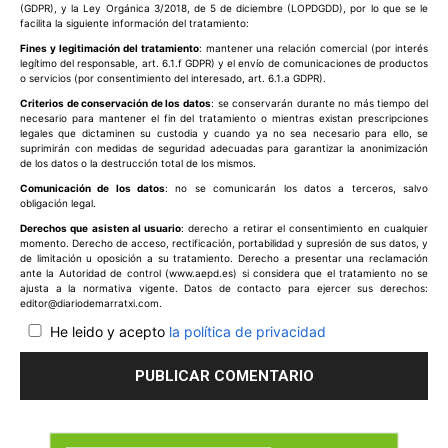
(GDPR), y la Ley Orgánica 3/2018, de 5 de diciembre (LOPDGDD), por lo que se le
facilita la siguiente información del tratamiento:
Fines y legitimación del tratamiento
: mantener una relación comercial (por interés
legítimo del responsable, art. 6.1.f GDPR) y el envío de comunicaciones de productos
o servicios (por consentimiento del interesado, art. 6.1.a GDPR).
Criterios de conservación de los datos
: se conservarán durante no más tiempo del
necesario para mantener el fin del tratamiento o mientras existan prescripciones
legales que dictaminen su custodia y cuando ya no sea necesario para ello, se
suprimirán con medidas de seguridad adecuadas para garantizar la anonimización
de los datos o la destrucción total de los mismos.
Comunicación de los datos
: no se comunicarán los datos a terceros, salvo
obligación legal.
Derechos que asisten al usuario
: derecho a retirar el consentimiento en cualquier
momento. Derecho de acceso, rectificación, portabilidad y supresión de sus datos, y
de limitación u oposición a su tratamiento. Derecho a presentar una reclamación
ante la Autoridad de control (www.aepd.es) si considera que el tratamiento no se
ajusta a la normativa vigente. Datos de contacto para ejercer sus derechos:
editor@diariodemarratxi.com.
He leido y acepto
la política de privacidad