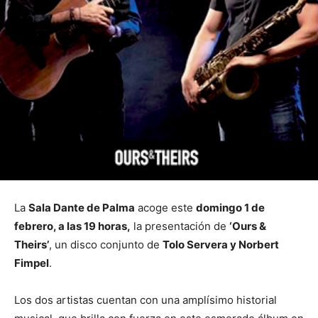
La
Sala Dante de Palma
acoge este
domingo 1 de
febrero, a las 19 horas,
la presentación de
‘Ours &
Theirs’
, un disco conjunto de
Tolo Servera y Norbert
Fimpel
.
Los dos artistas cuentan con una amplísimo historial