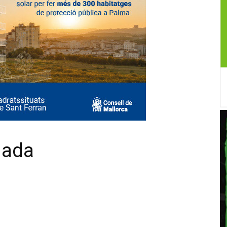
nada
X