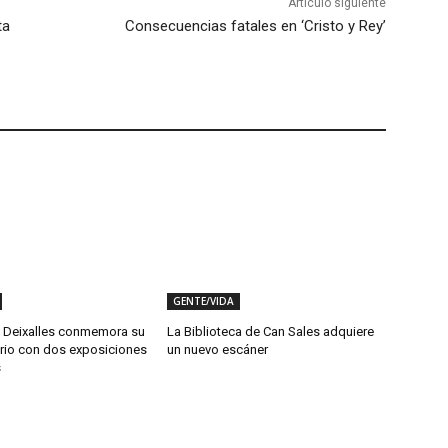
Artículo siguiente
ta
Consecuencias fatales en ‘Cristo y Rey’
GENTE/VIDA
 Deixalles conmemora su
La Biblioteca de Can Sales adquiere
ario con dos exposiciones
un nuevo escáner
s