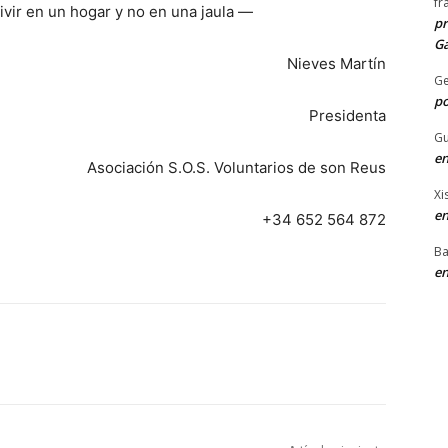
fr
ivir en un hogar y no en una jaula —
pr
Ga
Nieves Martín
G
po
Presidenta
Gu
en
Asociación S.O.S. Voluntarios de son Reus
Xi
en
+34 652 564 872
Ba
en