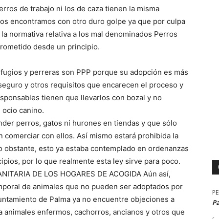
erros de trabajo ni los de caza tienen la misma
nos encontramos con otro duro golpe ya que por culpa
 la normativa relativa a los mal denominados Perros
rometido desde un principio.
refugios y perreras son PPP porque su adopción es más
, seguro y otros requisitos que encarecen el proceso y
esponsables tienen que llevarlos con bozal y no
 ocio canino.
nder perros, gatos ni hurones en tiendas y que sólo
 comerciar con ellos. Así mismo estará prohibida la
 No obstante, esto ya estaba contemplado en ordenanzas
pios, por lo que realmente esta ley sirve para poco.
ITARIA DE LOS HOGARES DE ACOGIDA Aún así,
emporal de animales que no pueden ser adoptados por
P
untamiento de Palma ya no encuentre objeciones a
P
a animales enfermos, cachorros, ancianos y otros que