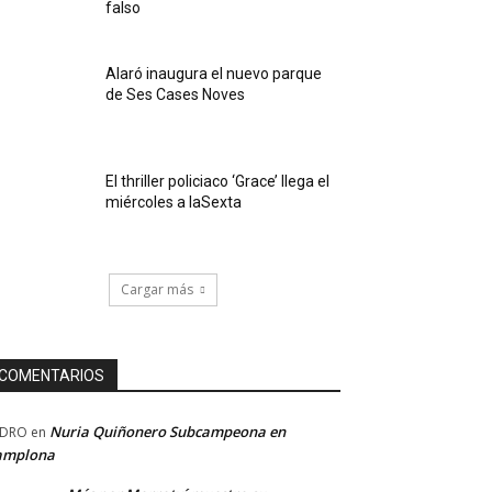
falso
Alaró inaugura el nuevo parque
de Ses Cases Noves
El thriller policiaco ‘Grace’ llega el
miércoles a laSexta
Cargar más
COMENTARIOS
Nuria Quiñonero Subcampeona en
EDRO
en
amplona