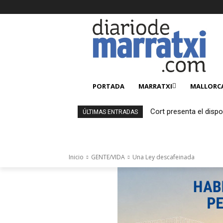
PORTADA
MARRATXI
MALLORC
Cort presenta el dispo
ÚLTIMAS ENTRADAS
Palma para el eclipse
Inicio
GENTE/VIDA
Una Ley descafeinada