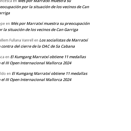
Més por Marratxí muestra su
ancesca
en
eocupación por la situación de los vecinos de Can
rriga
Més por Marratxí muestra su preocupación
epe
en
r la situación de los vecinos de Can Garriga
Los socialistas de Marratxí
illem Fullana Vanrell
en
 contra del cierre de la OAC de Sa Cabana
El Kumgang Marratxí obtiene 11 medallas
sca
en
 el III Open Internacional Mallorca 2024
El Kumgang Marratxí obtiene 11 medallas
ldo
en
 el III Open Internacional Mallorca 2024