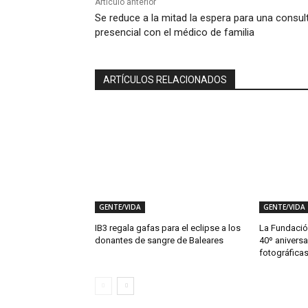
Artículo anterior
Se reduce a la mitad la espera para una consul
presencial con el médico de familia
ARTÍCULOS RELACIONADOS
GENTE/VIDA
GENTE/VIDA
IB3 regala gafas para el eclipse a los
La Fundació
donantes de sangre de Baleares
40º anivers
fotográfica