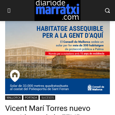
MALLORCA
PORTADA
SUCESOS
Vicent Marí Torres nuevo