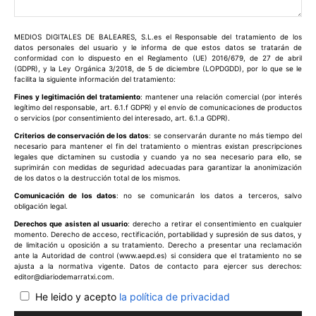
Comentario:
MEDIOS DIGITALES DE BALEARES, S.L.es el Responsable del tratamiento de los
datos personales del usuario y le informa de que estos datos se tratarán de
conformidad con lo dispuesto en el Reglamento (UE) 2016/679, de 27 de abril
(GDPR), y la Ley Orgánica 3/2018, de 5 de diciembre (LOPDGDD), por lo que se le
facilita la siguiente información del tratamiento:
Fines y legitimación del tratamiento
: mantener una relación comercial (por interés
legítimo del responsable, art. 6.1.f GDPR) y el envío de comunicaciones de productos
o servicios (por consentimiento del interesado, art. 6.1.a GDPR).
Criterios de conservación de los datos
: se conservarán durante no más tiempo del
necesario para mantener el fin del tratamiento o mientras existan prescripciones
legales que dictaminen su custodia y cuando ya no sea necesario para ello, se
suprimirán con medidas de seguridad adecuadas para garantizar la anonimización
de los datos o la destrucción total de los mismos.
Comunicación de los datos
: no se comunicarán los datos a terceros, salvo
obligación legal.
Derechos que asisten al usuario
: derecho a retirar el consentimiento en cualquier
momento. Derecho de acceso, rectificación, portabilidad y supresión de sus datos, y
de limitación u oposición a su tratamiento. Derecho a presentar una reclamación
ante la Autoridad de control (www.aepd.es) si considera que el tratamiento no se
ajusta a la normativa vigente. Datos de contacto para ejercer sus derechos:
editor@diariodemarratxi.com.
He leido y acepto
la política de privacidad