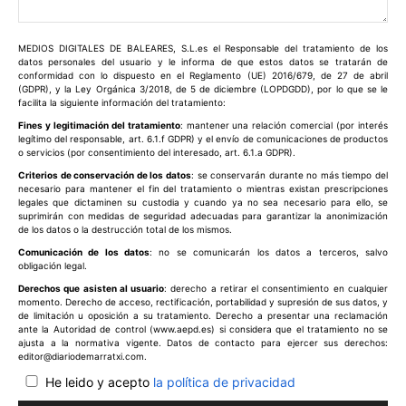
Comentario:
MEDIOS DIGITALES DE BALEARES, S.L.es el Responsable del tratamiento de los
datos personales del usuario y le informa de que estos datos se tratarán de
conformidad con lo dispuesto en el Reglamento (UE) 2016/679, de 27 de abril
(GDPR), y la Ley Orgánica 3/2018, de 5 de diciembre (LOPDGDD), por lo que se le
facilita la siguiente información del tratamiento:
Fines y legitimación del tratamiento
: mantener una relación comercial (por interés
legítimo del responsable, art. 6.1.f GDPR) y el envío de comunicaciones de productos
o servicios (por consentimiento del interesado, art. 6.1.a GDPR).
Criterios de conservación de los datos
: se conservarán durante no más tiempo del
necesario para mantener el fin del tratamiento o mientras existan prescripciones
legales que dictaminen su custodia y cuando ya no sea necesario para ello, se
suprimirán con medidas de seguridad adecuadas para garantizar la anonimización
de los datos o la destrucción total de los mismos.
Comunicación de los datos
: no se comunicarán los datos a terceros, salvo
obligación legal.
Derechos que asisten al usuario
: derecho a retirar el consentimiento en cualquier
momento. Derecho de acceso, rectificación, portabilidad y supresión de sus datos, y
de limitación u oposición a su tratamiento. Derecho a presentar una reclamación
ante la Autoridad de control (www.aepd.es) si considera que el tratamiento no se
ajusta a la normativa vigente. Datos de contacto para ejercer sus derechos:
editor@diariodemarratxi.com.
He leido y acepto
la política de privacidad