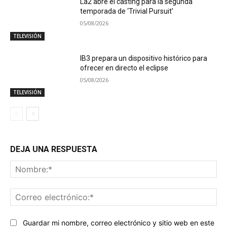
La2 abre el casting para la segunda
temporada de ‘Trivial Pursuit’
05/08/2026
TELEVISIÓN
IB3 prepara un dispositivo histórico para
ofrecer en directo el eclipse
05/08/2026
TELEVISIÓN
DEJA UNA RESPUESTA
No
Co
ele
Guardar mi nombre, correo electrónico y sitio web en este