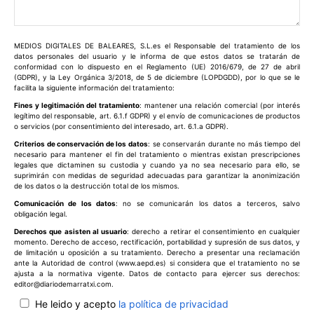
Comentario:
MEDIOS DIGITALES DE BALEARES, S.L.es el Responsable del tratamiento de los
datos personales del usuario y le informa de que estos datos se tratarán de
conformidad con lo dispuesto en el Reglamento (UE) 2016/679, de 27 de abril
(GDPR), y la Ley Orgánica 3/2018, de 5 de diciembre (LOPDGDD), por lo que se le
facilita la siguiente información del tratamiento:
Fines y legitimación del tratamiento
: mantener una relación comercial (por interés
legítimo del responsable, art. 6.1.f GDPR) y el envío de comunicaciones de productos
o servicios (por consentimiento del interesado, art. 6.1.a GDPR).
Criterios de conservación de los datos
: se conservarán durante no más tiempo del
necesario para mantener el fin del tratamiento o mientras existan prescripciones
legales que dictaminen su custodia y cuando ya no sea necesario para ello, se
suprimirán con medidas de seguridad adecuadas para garantizar la anonimización
de los datos o la destrucción total de los mismos.
Comunicación de los datos
: no se comunicarán los datos a terceros, salvo
obligación legal.
Derechos que asisten al usuario
: derecho a retirar el consentimiento en cualquier
momento. Derecho de acceso, rectificación, portabilidad y supresión de sus datos, y
de limitación u oposición a su tratamiento. Derecho a presentar una reclamación
ante la Autoridad de control (www.aepd.es) si considera que el tratamiento no se
ajusta a la normativa vigente. Datos de contacto para ejercer sus derechos:
editor@diariodemarratxi.com.
He leido y acepto
la política de privacidad