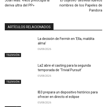
Joan Mas: «Nos preocupa la
‘El Objetivo’ desvela nuevos
deriva ultra del PP»
nombres de los Papeles de
Pandora
ARTÍCULOS RELACIONADOS
La decisión de Fermín en ‘Ella, maldita
alma’
06/08/2026
TELEVISIÓN
La2 abre el casting para la segunda
temporada de ‘Trivial Pursuit’
05/08/2026
TELEVISIÓN
IB3 prepara un dispositivo histórico para
ofrecer en directo el eclipse
05/08/2026