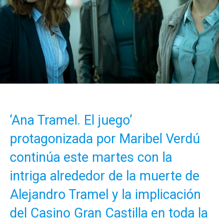
‘Ana Tramel. El juego’
protagonizada por Maribel Verdú
continúa este martes con la
intriga alrededor de la muerte de
Alejandro Tramel y la implicación
del Casino Gran Castilla en toda la