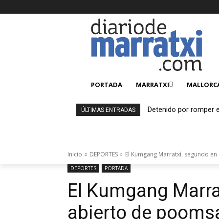
PORTADA
MARRATXI
MALLORC
Detenido por romper e
ÚLTIMAS ENTRADAS
y estafar más de 2.00
Inicio
DEPORTES
El Kumgang Marratxí, segundo en
DEPORTES
PORTADA
El Kumgang Marrat
abierto de pooms