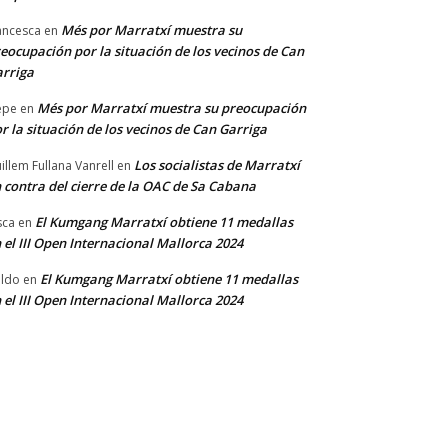
Més por Marratxí muestra su
ancesca
en
eocupación por la situación de los vecinos de Can
rriga
Més por Marratxí muestra su preocupación
epe
en
r la situación de los vecinos de Can Garriga
Los socialistas de Marratxí
illem Fullana Vanrell
en
 contra del cierre de la OAC de Sa Cabana
El Kumgang Marratxí obtiene 11 medallas
sca
en
 el III Open Internacional Mallorca 2024
El Kumgang Marratxí obtiene 11 medallas
ldo
en
 el III Open Internacional Mallorca 2024