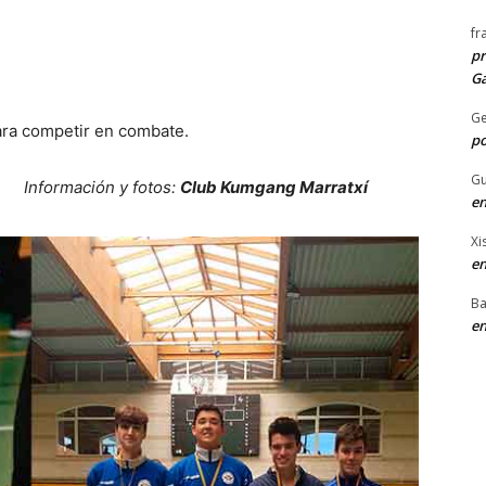
fr
pr
Ga
G
para competir en combate.
po
Gu
 fotos:
Club Kumgang Marratxí
en
Xi
en
Ba
en