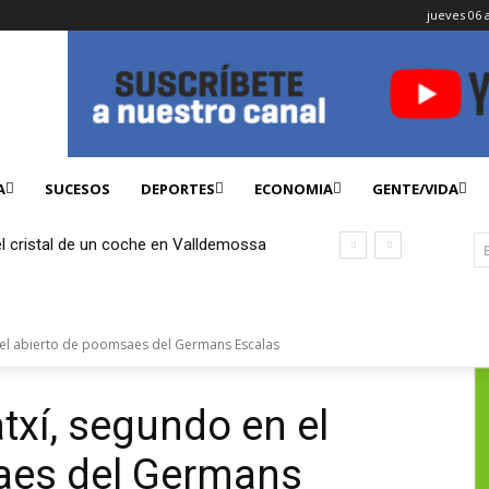
jueves 06 
A
SUCESOS
DEPORTES
ECONOMIA
GENTE/VIDA
l cristal de un coche en Valldemossa
0 euros con la tarjeta robada
 el abierto de poomsaes del Germans Escalas
xí, segundo en el
aes del Germans