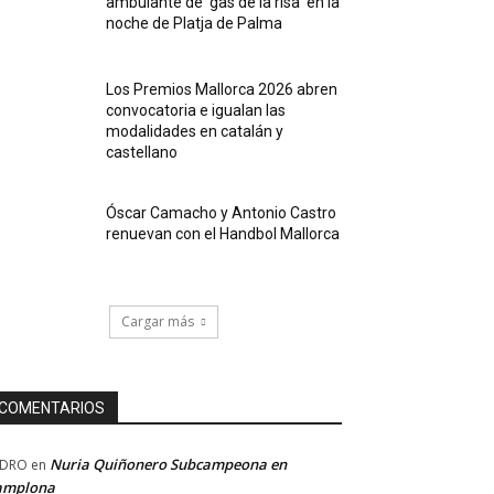
ambulante de ‘gas de la risa’ en la
noche de Platja de Palma
Los Premios Mallorca 2026 abren
convocatoria e igualan las
modalidades en catalán y
castellano
Óscar Camacho y Antonio Castro
renuevan con el Handbol Mallorca
Cargar más
COMENTARIOS
Nuria Quiñonero Subcampeona en
EDRO
en
amplona