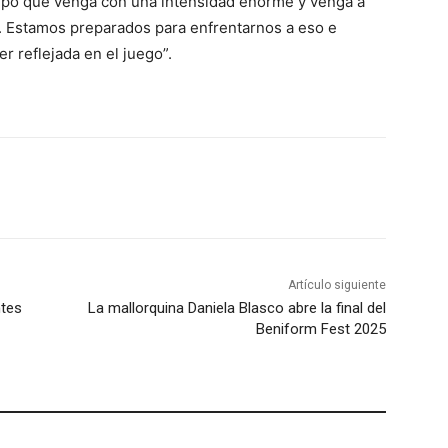
ipo que venga con una intensidad enorme y venga a
ll. Estamos preparados para enfrentarnos a eso e
r reflejada en el juego”.
Artículo siguiente
ntes
La mallorquina Daniela Blasco abre la final del
Beniform Fest 2025