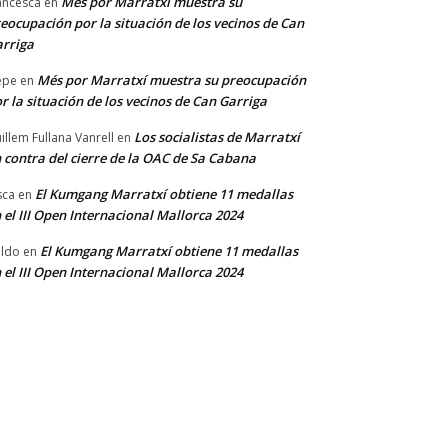
Més por Marratxí muestra su
ancesca
en
eocupación por la situación de los vecinos de Can
rriga
Més por Marratxí muestra su preocupación
epe
en
r la situación de los vecinos de Can Garriga
Los socialistas de Marratxí
illem Fullana Vanrell
en
 contra del cierre de la OAC de Sa Cabana
El Kumgang Marratxí obtiene 11 medallas
sca
en
 el III Open Internacional Mallorca 2024
El Kumgang Marratxí obtiene 11 medallas
ldo
en
 el III Open Internacional Mallorca 2024