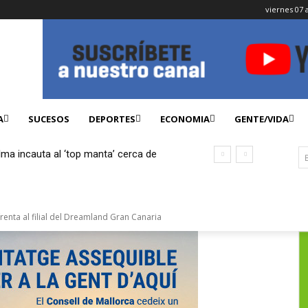
viernes 07 
A
SUCESOS
DEPORTES
ECONOMIA
GENTE/VIDA
lma incauta al ‘top manta’ cerca de
ficados
renta al filial del Dreamland Gran Canaria