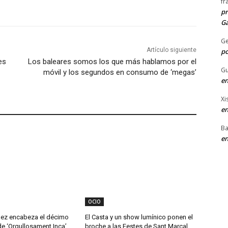
fr
pr
Ga
G
Artículo siguiente
po
es
Los baleares somos los que más hablamos por el
Gu
móvil y los segundos en consumo de ‘megas’
en
Xi
en
Ba
en
OCIO
ez encabeza el décimo
El Casta y un show lumínico ponen el
de ‘Orgullosament Inca’
broche a las Festes de Sant Marçal