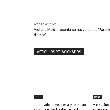
Compartir
Artículo anterior
Victòria Maldi presenta su nuevo disco, ‘Paraul
d’amor’
ARTÍCULOS RELACIONADOS
OCIO
OCIO
Jordi Évole, Tomeu Penya y un tributo
Marta Sánch
a Estopa en las Fiestas de Sant
aniversario 