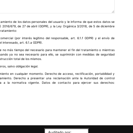
miento de los datos personales del usuario y le informa de que estos datos se
) 2016/679, de 27 de abril (GDPR), y la Ley Orgánica 3/2018, de 5 de diciembre
 tratamiento:
omercial (por interés legítimo del responsable, art. 6.1.f GDPR) y el envío de
 interesado, art. 6.1.a GDPR).
e no más tiempo del necesario para mantener el fin del tratamiento o mientras
cuando ya no sea necesario para ello, se suprimirán con medidas de seguridad
strucción total de los mismos.
ros, salvo obligación legal.
imiento en cualquier momento. Derecho de acceso, rectificación, portabilidad y
atamiento. Derecho a presentar una reclamación ante la Autoridad de control
ta a la normativa vigente. Datos de contacto para ejercer sus derechos: