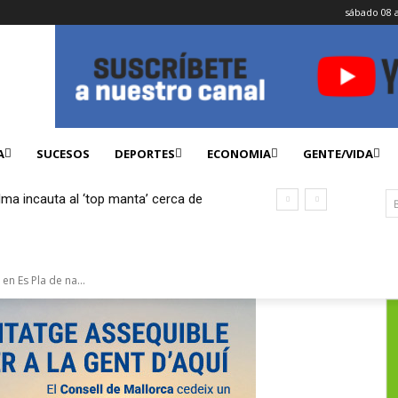
sábado 08 
A
SUCESOS
DEPORTES
ECONOMIA
GENTE/VIDA
lma incauta al ‘top manta’ cerca de
ficados
en Es Pla de na...