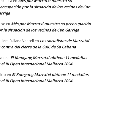
Més por Marratxí muestra su
ancesca
en
eocupación por la situación de los vecinos de Can
rriga
Més por Marratxí muestra su preocupación
epe
en
r la situación de los vecinos de Can Garriga
Los socialistas de Marratxí
illem Fullana Vanrell
en
 contra del cierre de la OAC de Sa Cabana
El Kumgang Marratxí obtiene 11 medallas
sca
en
 el III Open Internacional Mallorca 2024
El Kumgang Marratxí obtiene 11 medallas
ldo
en
 el III Open Internacional Mallorca 2024