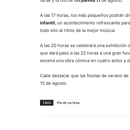
tarde y la noche de
l jueves 11
de agosto.
A las 17 horas, los más pequeños podrán dive
infantil
, un acontecimiento refrescante par
todo ello al ritmo de la mejor música.
A las 20 horas se celebrará una exhibición d
que dará paso a las 22 horas a una gran fun
escena una obra cómica en cuatro actos y do
Cabe destacar que las fiestas de verano de 
15 de agosto.
TAGS
Pla de na tesa