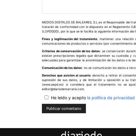
Comentario:
MEDIOS DIGITALES DE BALEARES, S.L.es el Responsable del trata
tratarán de conformidad con lo dispuesto en el Reglamento (UE
(LOPDGDD), por lo que se le facilita la siguiente información del
Fines y legitimación del tratamiento
: mantener una relación c
comunicaciones de productos o servicios (por consentimiento del
Criterios de conservación de los datos
: se conservarán durant
existan prescripciones legales que dictaminen su custodia y 
adecuadas para garantizar la anonimización de los datos o la de
Comunicación de los datos
: no se comunicarán los datos a terce
Derechos que asisten al usuario
: derecho a retirar el consent
supresión de sus datos, y de limitación u oposición a su tr
(www.aepd.es) si considera que el tratamiento no se ajus
editor@diariodemarratxi.com.
He leido y acepto
la política de privacidad