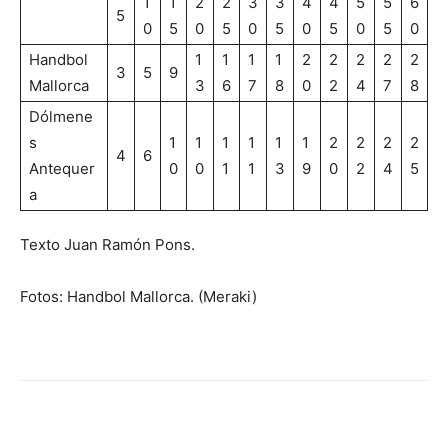
1
1
2
2
3
3
4
4
5
5
6
5
0
5
0
5
0
5
0
5
0
5
0
Handbol
1
1
1
1
2
2
2
2
2
3
5
9
Mallorca
3
6
7
8
0
2
4
7
8
Dólmene
s
1
1
1
1
1
1
2
2
2
2
4
6
Antequer
0
0
1
1
3
9
0
2
4
5
a
Texto Juan Ramón Pons.
Fotos: Handbol Mallorca. (Meraki)