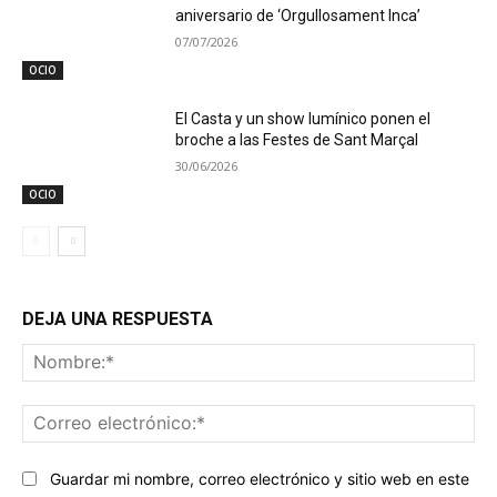
aniversario de ‘Orgullosament Inca’
07/07/2026
OCIO
El Casta y un show lumínico ponen el
broche a las Festes de Sant Marçal
30/06/2026
OCIO
DEJA UNA RESPUESTA
No
Co
ele
Guardar mi nombre, correo electrónico y sitio web en este