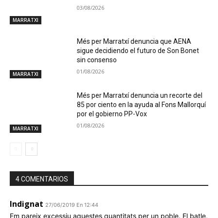
03/08/2026
MARRATXI
Més per Marratxí denuncia que AENA
sigue decidiendo el futuro de Son Bonet
sin consenso
01/08/2026
MARRATXI
Més per Marratxí denuncia un recorte del
85 por ciento en la ayuda al Fons Mallorquí
por el gobierno PP-Vox
01/08/2026
MARRATXI
4 COMENTARIOS
Indignat
27/06/2019 En 12:44
Em pareix excessiu aquestes quantitats per un poble. El batle,