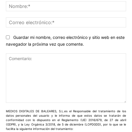
No
Co
ele
Guardar mi nombre, correo electrónico y sitio web en este
navegador la próxima vez que comente.
Comentario:
MEDIOS DIGITALES DE BALEARES, S.L.es el Responsable del tratamiento de los
datos personales del usuario y le informa de que estos datos se tratarán de
conformidad con lo dispuesto en el Reglamento (UE) 2016/679, de 27 de abril
(GDPR), y la Ley Orgánica 3/2018, de 5 de diciembre (LOPDGDD), por lo que se le
facilita la siguiente información del tratamiento: