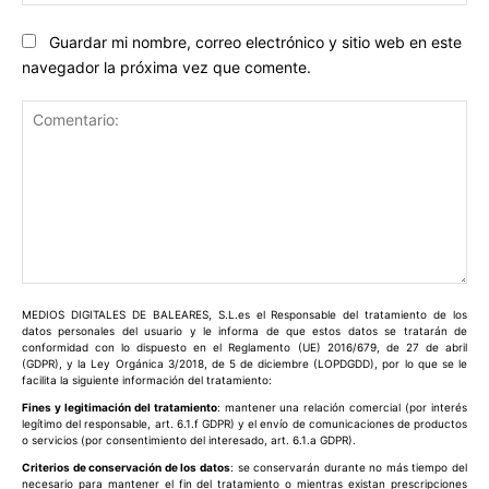
ele
Guardar mi nombre, correo electrónico y sitio web en este
navegador la próxima vez que comente.
Comentario:
MEDIOS DIGITALES DE BALEARES, S.L.es el Responsable del tratamiento de los
datos personales del usuario y le informa de que estos datos se tratarán de
conformidad con lo dispuesto en el Reglamento (UE) 2016/679, de 27 de abril
(GDPR), y la Ley Orgánica 3/2018, de 5 de diciembre (LOPDGDD), por lo que se le
facilita la siguiente información del tratamiento:
Fines y legitimación del tratamiento
: mantener una relación comercial (por interés
legítimo del responsable, art. 6.1.f GDPR) y el envío de comunicaciones de productos
o servicios (por consentimiento del interesado, art. 6.1.a GDPR).
Criterios de conservación de los datos
: se conservarán durante no más tiempo del
necesario para mantener el fin del tratamiento o mientras existan prescripciones