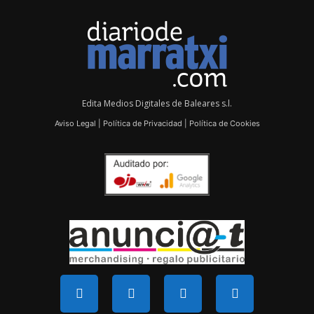
Edita Medios Digitales de Baleares s.l.
Aviso Legal
|
Política de Privacidad
|
Política de Cookies