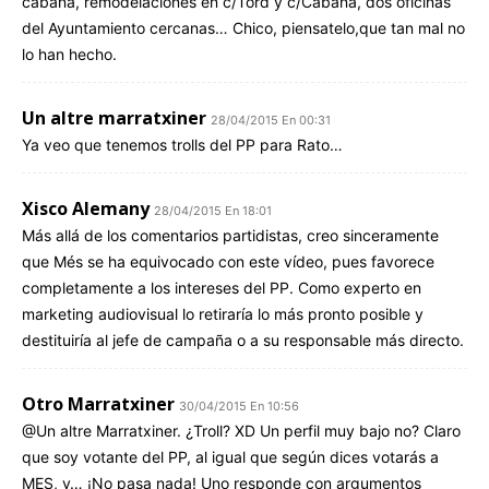
cabana, remodelaciones en c/Tord y c/Cabana, dos oficinas
del Ayuntamiento cercanas… Chico, piensatelo,que tan mal no
lo han hecho.
Un altre marratxiner
28/04/2015 En 00:31
Ya veo que tenemos trolls del PP para Rato…
Xisco Alemany
28/04/2015 En 18:01
Más allá de los comentarios partidistas, creo sinceramente
que Més se ha equivocado con este vídeo, pues favorece
completamente a los intereses del PP. Como experto en
marketing audiovisual lo retiraría lo más pronto posible y
destituiría al jefe de campaña o a su responsable más directo.
Otro Marratxiner
30/04/2015 En 10:56
@Un altre Marratxiner. ¿Troll? XD Un perfil muy bajo no? Claro
que soy votante del PP, al igual que según dices votarás a
MES, y… ¡No pasa nada! Uno responde con argumentos