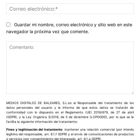
Co
ele
Guardar mi nombre, correo electrónico y sitio web en este
navegador la próxima vez que comente.
Comentario:
MEDIOS DIGITALES DE BALEARES, S.L.es el Responsable del tratamiento de los
datos personales del usuario y le informa de que estos datos se tratarán de
conformidad con lo dispuesto en el Reglamento (UE) 2016/679, de 27 de abril
(GDPR), y la Ley Orgánica 3/2018, de 5 de diciembre (LOPDGDD), por lo que se le
facilita la siguiente información del tratamiento:
Fines y legitimación del tratamiento
: mantener una relación comercial (por interés
legítimo del responsable, art. 6.1.f GDPR) y el envío de comunicaciones de productos
o servicios (por consentimiento del interesado, art. 6.1.a GDPR).