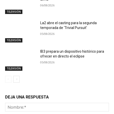
06/08/2026
TELEVISIÓN
La2 abre el casting para la segunda
temporada de ‘Trivial Pursuit’
05/08/2026
TELEVISIÓN
IB3 prepara un dispositivo histórico para
ofrecer en directo el eclipse
05/08/2026
TELEVISIÓN
DEJA UNA RESPUESTA
No