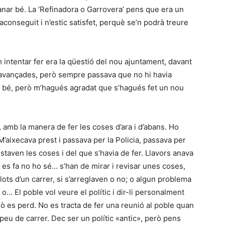
nar bé. La ‘Refinadora o Garrovera’ pens que era un
aconseguit i n’estic satisfet, perquè se’n podrà treure
intentar fer era la qüestió del nou ajuntament, davant
 avançades, però sempre passava que no hi havia
anar bé, però m’hagués agradat que s’hagués fet un nou
, amb la manera de fer les coses d’ara i d’abans. Ho
 M’aixecava prest i passava per la Policia, passava per
staven les coses i del que s’havia de fer. Llavors anava
a es fa no ho sé… s’han de mirar i revisar unes coses,
lots d’un carrer, si s’arreglaven o no; o algun problema
 o… El poble vol veure el polític i dir-li personalment
ò es perd. No es tracta de fer una reunió al poble quan
a peu de carrer. Dec ser un polític «antic», però pens