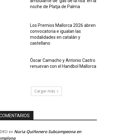
ambulante de ‘gas de la risa’ en la
noche de Platja de Palma
Los Premios Mallorca 2026 abren
convocatoria e igualan las
modalidades en catalán y
castellano
Óscar Camacho y Antonio Castro
renuevan con el Handbol Mallorca
Cargar más
COMENTARIOS
Nuria Quiñonero Subcampeona en
EDRO
en
amplona