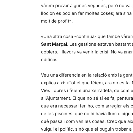
vàrem provar algunes vegades, però no va a
lloc on es podien fer moltes coses; ara s’ha 
molt de profit».
«Una altra cosa -continua- que també vàrem 
Sant Marçal
. Les gestions estaven bastant
doblers. I llavors va venir la crisi. No va 
edifici».
Veu una diferència en la relació amb la gent
explica així: «Tot el que fèiem, ara no es fa.
Vies i obres i fèiem una xerradeta, de com e
a l’Ajuntament. El que no sé si es fa, pentur
que era necessari fer-ho, com arreglar els c
de les piscines, que no hi havia llum o aigua
què passa i com van les coses. Crec que aix
vulgui el polític, sinó que el puguin trobar 