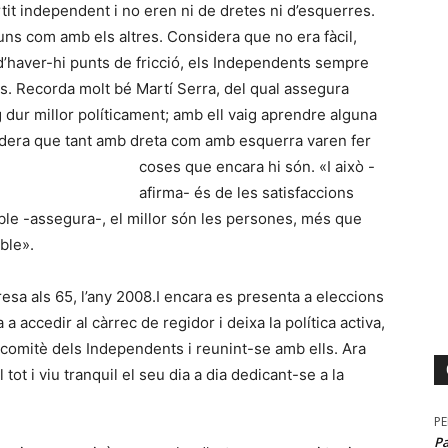
tit independent i no eren ni de dretes ni d’esquerres.
ns com amb els altres. Considera que no era fàcil,
 d’haver-hi punts de fricció, els Independents sempre
s. Recorda molt bé Martí Serra, del qual assegura
dur millor políticament; amb ell vaig aprendre alguna
idera que tant amb dreta com amb esquerra varen
fer
coses que encara hi són. «I això -
afirma- és de les satisfaccions
le -assegura-, el millor són les persones, més que
oble».
esa als 65, l’any 2008.I encara es presenta a eleccions
a accedir al càrrec de regidor i deixa la política activa,
l comitè dels Independents i reunint-se amb ells. Ara
 tot i viu tranquil el seu dia a dia dedicant-se a la
P
P