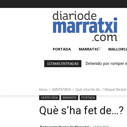
PORTADA
MARRATXI
MALLORC
Detenido por romper e
ÚLTIMAS ENTRADAS
y estafar más de 2.00
Inicio
GENTE/VIDA
Què s'ha fet de...? Miquel Besta
GENTE/VIDA
MARRATXI
PORTADA
Què s’ha fet de…?
Redacción Diario de Marratxí
16/05/2018