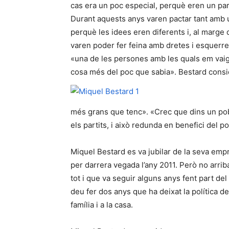
cas era un poc especial, perquè eren un par
Durant aquests anys varen pactar tant amb u
perquè les idees eren diferents i, al marge
varen poder fer feina amb dretes i esquerre
«una de les persones amb les quals em vaig 
cosa més del poc que sabia». Bestard cons
més grans que tenc». «Crec que dins un pob
els partits, i això redunda en benefici del p
Miquel Bestard es va jubilar de la seva empr
per darrera vegada l’any 2011. Però no arriba 
tot i que va seguir alguns anys fent part de
deu fer dos anys que ha deixat la política del
família i a la casa.