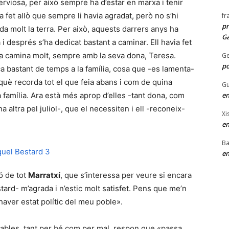
viosa, per això sempre ha d’estar en marxa i tenir
 fet allò que sempre li havia agradat, però no s’hi
fr
pr
ada molt la terra. Per això, aquests darrers anys ha
Ga
i després s’ha dedicat bastant a caminar. Ell havia fet
 Ara camina molt, sempre amb la seva dona, Teresa.
G
po
ca bastant de temps a la família, cosa que -es lamenta-
rquè recorda tot el que feia abans i com de quina
Gu
 família. Ara està més aprop d’elles -tant dona, com
en
a altra pel juliol-, que el necessiten i ell -reconeix-
Xi
en
Ba
en
ó de tot
Marratxí
, que s’interessa per veure si encara
tard- m’agrada i n’estic molt satisfet. Pens que me’n
’haver estat polític del meu poble».
cables, tant per bé com per mal, respon que «passa