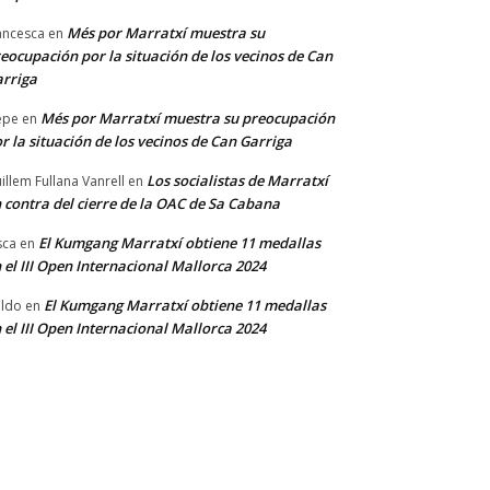
Més por Marratxí muestra su
ancesca
en
eocupación por la situación de los vecinos de Can
rriga
Més por Marratxí muestra su preocupación
epe
en
r la situación de los vecinos de Can Garriga
Los socialistas de Marratxí
illem Fullana Vanrell
en
 contra del cierre de la OAC de Sa Cabana
El Kumgang Marratxí obtiene 11 medallas
sca
en
 el III Open Internacional Mallorca 2024
El Kumgang Marratxí obtiene 11 medallas
ldo
en
 el III Open Internacional Mallorca 2024