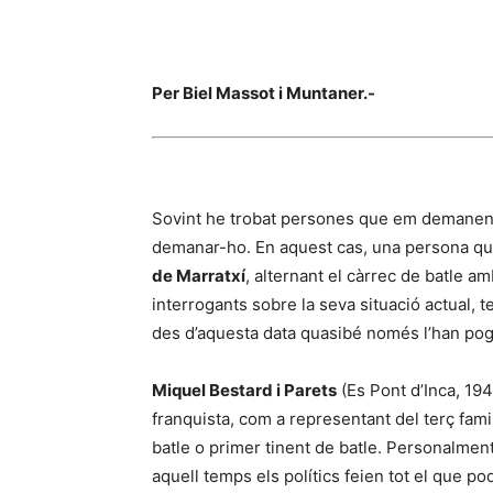
Per Biel Massot i Muntaner.-
Sovint he trobat persones que em demanen…
demanar-ho. En aquest cas, una persona que 
de Marratxí
, alternant el càrrec de batle a
interrogants sobre la seva situació actual, t
des d’aquesta data quasibé només l’han po
Miquel Bestard i Parets
(Es Pont d’Inca, 194
franquista, com a representant del terç famil
batle o primer tinent de batle. Personalmen
aquell temps els polítics feien tot el que po