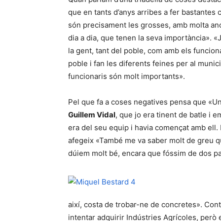
que en tants d’anys arribes a fer bastantes 
són precisament les grosses, amb molta anom
dia a dia, que tenen la seva importància». 
la gent, tant del poble, com amb els funcionar
poble i fan les diferents feines per al munici
funcionaris són molt importants».
Pel que fa a coses negatives pensa que «Un
Guillem Vidal
, que jo era tinent de batle i 
era del seu equip i havia començat amb ell.
afegeix «També me va saber molt de greu q
dúiem molt bé, encara que fóssim de dos par
així, costa de trobar-ne de concretes». Co
intentar adquirir Indústries Agrícoles, per