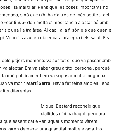
coses i fa mal triar. Pens que les coses importants no
enada, sinó que n’hi ha d’altres de més petites, del
«Jo -continua- don molta d’importancia a estar bé amb
is d’una i altra àrea. Al cap i a la fi són els que duen el
pi. Veure’ls avui en dia encara m’alegra i els salut. Els
 dels pitjors moments va ser tot el que va passar amb
em va afectar. Em va saber greu a títol personal, perquè
 I també políticament em va suposar molta moguda». I
uan va morir
Martí Serra
. Havia fet feina amb ell i ens
tits diferents».
Miquel Bestard reconeix que
«fallides n’hi ha hagut, pero ara
nta que essent batle «en aquells moments vàrem
ò ens varen demanar una quantitat molt elevada. Ho