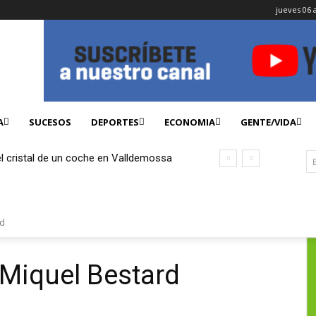
jueves 06 
A
SUCESOS
DEPORTES
ECONOMIA
GENTE/VIDA
l cristal de un coche en Valldemossa
0 euros con la tarjeta robada
rd
 Miquel Bestard