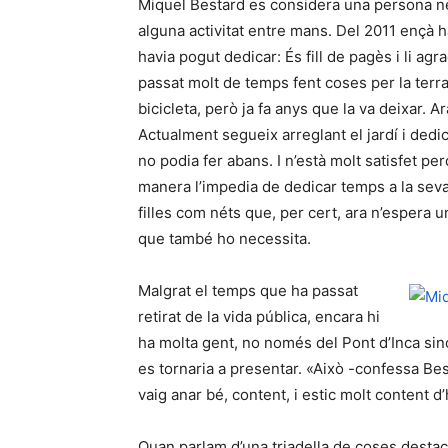
Miquel Bestard es considera una persona ner
alguna activitat entre mans. Del 2011 ençà ha
havia pogut dedicar: És fill de pagès i li agr
passat molt de temps fent coses per la terra 
bicicleta, però ja fa anys que la va deixar.
Actualment segueix arreglant el jardí i dedi
no podia fer abans. I n’està molt satisfet pe
manera l’impedia de dedicar temps a la seva
filles com néts que, per cert, ara n’espera un
que també ho necessita.
Malgrat el temps que ha passat
retirat de la vida pública, encara hi
ha molta gent, no només del Pont d’Inca sin
es tornaria a presentar. «Això -confessa Bes
vaig anar bé, content, i estic molt content d
Quan parlam d’una triadella de coses desta