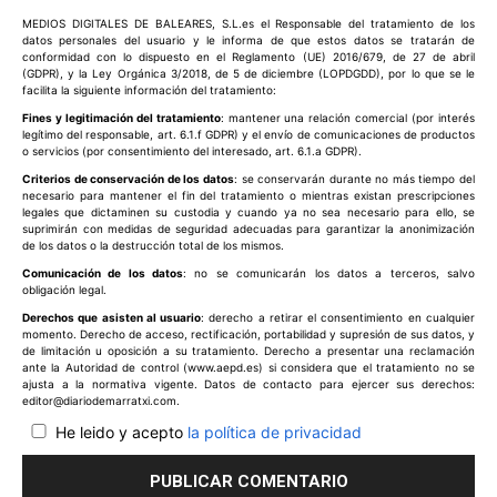
Comentario:
MEDIOS DIGITALES DE BALEARES, S.L.es el Responsable del tratamiento de los
datos personales del usuario y le informa de que estos datos se tratarán de
conformidad con lo dispuesto en el Reglamento (UE) 2016/679, de 27 de abril
(GDPR), y la Ley Orgánica 3/2018, de 5 de diciembre (LOPDGDD), por lo que se le
facilita la siguiente información del tratamiento:
Fines y legitimación del tratamiento
: mantener una relación comercial (por interés
legítimo del responsable, art. 6.1.f GDPR) y el envío de comunicaciones de productos
o servicios (por consentimiento del interesado, art. 6.1.a GDPR).
Criterios de conservación de los datos
: se conservarán durante no más tiempo del
necesario para mantener el fin del tratamiento o mientras existan prescripciones
legales que dictaminen su custodia y cuando ya no sea necesario para ello, se
suprimirán con medidas de seguridad adecuadas para garantizar la anonimización
de los datos o la destrucción total de los mismos.
Comunicación de los datos
: no se comunicarán los datos a terceros, salvo
obligación legal.
Derechos que asisten al usuario
: derecho a retirar el consentimiento en cualquier
momento. Derecho de acceso, rectificación, portabilidad y supresión de sus datos, y
de limitación u oposición a su tratamiento. Derecho a presentar una reclamación
ante la Autoridad de control (www.aepd.es) si considera que el tratamiento no se
ajusta a la normativa vigente. Datos de contacto para ejercer sus derechos:
editor@diariodemarratxi.com.
He leido y acepto
la política de privacidad