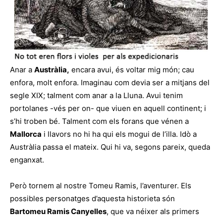
Anar a
Austràlia,
encara avui, és voltar mig món; cau
enfora, molt enfora. Imaginau com devia ser a mitjans del
segle XIX; talment com anar a la Lluna. Avui tenim
portolanes -vés per on- que viuen en aquell continent; i
s’hi troben bé. Talment com els forans que vénen a
Mallorca
i llavors no hi ha qui els mogui de l’illa. Idò a
Austràlia passa el mateix. Qui hi va, segons pareix, queda
enganxat.
Però tornem al nostre Tomeu Ramis, l’aventurer. Els
possibles personatges d’aquesta historieta són
Bartomeu Ramis Canyelles
, que va néixer als primers