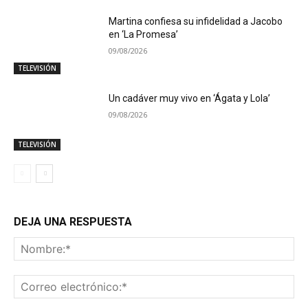
Martina confiesa su infidelidad a Jacobo
en ‘La Promesa’
09/08/2026
TELEVISIÓN
Un cadáver muy vivo en ‘Ágata y Lola’
09/08/2026
TELEVISIÓN
DEJA UNA RESPUESTA
No
Co
ele