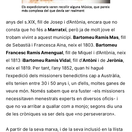
anys del s.XIX, fill de Josep i d’Antònia, encara que no
consta que ho fés a
Marratxí
, però ja de molt jove el
trobam vivint a aquest municipi.
Bartomeu Ramis Mas
, fill
de Sebastià i Francesca Aina, neix el 1803.
Bartomeu
Francesc Ramis Amengual
, fill de Miquel i d’Antònia, neix
el 1813 i
Bartomeu Ramis Vidal
, fill d’
Antòni
i de
Jerònia
,
neix el 1819. Per tant, l’any 1852, quan hi hagué
l’expedició dels missioners benedictins cap a Austràlia,
ells tenien entre 30 i 50 anys i, un d’ells, moltes ganes de
veure món. Només sabem que era fuster -els missioners
necessitaven menestrals experts en diversos oficis- i
que no va arribar a quallar com a monjo; segons diu una
de les cròniques va ser dels que «no perseveraron».
A partir de la seva marxa, i de la seva inclusió en la llista