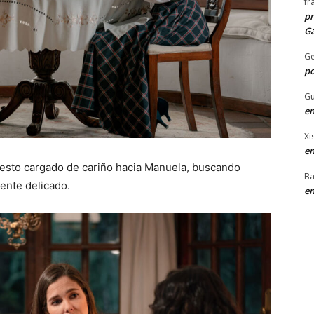
fr
pr
Ga
G
po
Gu
en
Xi
en
 gesto cargado de cariño hacia Manuela, buscando
Ba
ente delicado.
en