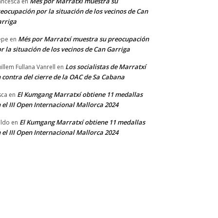
Més por Marratxí muestra su
ancesca
en
eocupación por la situación de los vecinos de Can
rriga
Més por Marratxí muestra su preocupación
epe
en
r la situación de los vecinos de Can Garriga
Los socialistas de Marratxí
illem Fullana Vanrell
en
 contra del cierre de la OAC de Sa Cabana
El Kumgang Marratxí obtiene 11 medallas
sca
en
 el III Open Internacional Mallorca 2024
El Kumgang Marratxí obtiene 11 medallas
ldo
en
 el III Open Internacional Mallorca 2024