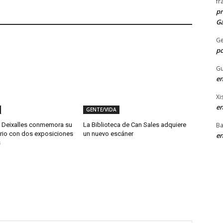
fr
pr
Ga
G
po
Gu
en
Xi
en
GENTE/VIDA
 Deixalles conmemora su
La Biblioteca de Can Sales adquiere
Ba
ario con dos exposiciones
un nuevo escáner
en
s