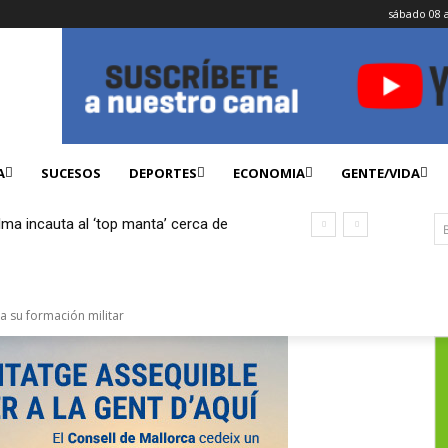
sábado 08 
A
SUCESOS
DEPORTES
ECONOMIA
GENTE/VIDA
lma incauta al ‘top manta’ cerca de
ficados
a su formación militar