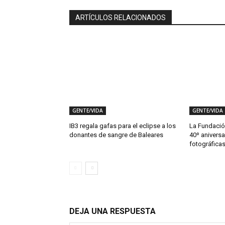
ARTÍCULOS RELACIONADOS
GENTE/VIDA
GENTE/VIDA
IB3 regala gafas para el eclipse a los
La Fundació
donantes de sangre de Baleares
40º anivers
fotográfica
DEJA UNA RESPUESTA