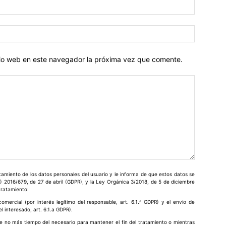
Nombre:
Correo
electróni
itio web en este navegador la próxima vez que comente.
miento de los datos personales del usuario y le informa de que estos datos se
) 2016/679, de 27 de abril (GDPR), y la Ley Orgánica 3/2018, de 5 de diciembre
 tratamiento:
omercial (por interés legítimo del responsable, art. 6.1.f GDPR) y el envío de
 interesado, art. 6.1.a GDPR).
e no más tiempo del necesario para mantener el fin del tratamiento o mientras