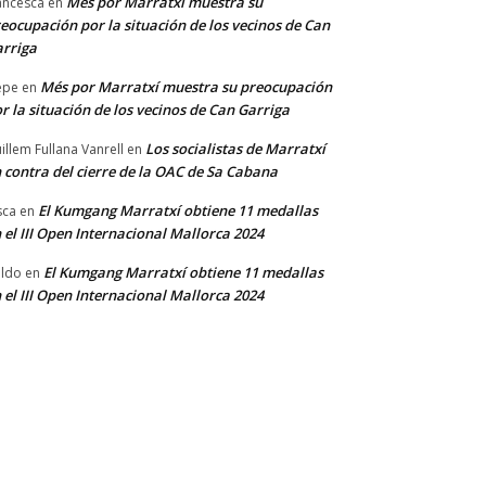
Més por Marratxí muestra su
ancesca
en
eocupación por la situación de los vecinos de Can
rriga
Més por Marratxí muestra su preocupación
epe
en
r la situación de los vecinos de Can Garriga
Los socialistas de Marratxí
illem Fullana Vanrell
en
 contra del cierre de la OAC de Sa Cabana
El Kumgang Marratxí obtiene 11 medallas
sca
en
 el III Open Internacional Mallorca 2024
El Kumgang Marratxí obtiene 11 medallas
ldo
en
 el III Open Internacional Mallorca 2024