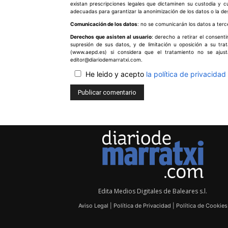
existan prescripciones legales que dictaminen su custodia y 
adecuadas para garantizar la anonimización de los datos o la de
Comunicación de los datos
: no se comunicarán los datos a terce
Derechos que asisten al usuario
: derecho a retirar el consent
supresión de sus datos, y de limitación u oposición a su tr
(www.aepd.es) si considera que el tratamiento no se ajus
editor@diariodemarratxi.com.
He leido y acepto
la política de privacidad
Edita Medios Digitales de Baleares s.l.
Aviso Legal
|
Política de Privacidad
|
Política de Cookies