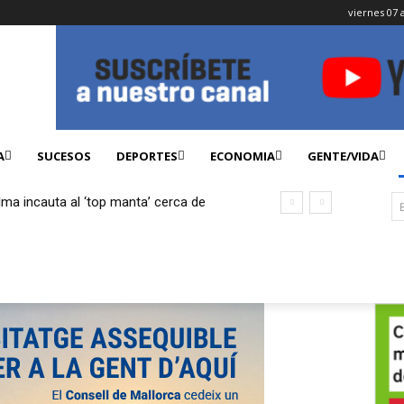
viernes 07 
A
SUCESOS
DEPORTES
ECONOMIA
GENTE/VIDA
lma incauta al ‘top manta’ cerca de
ficados