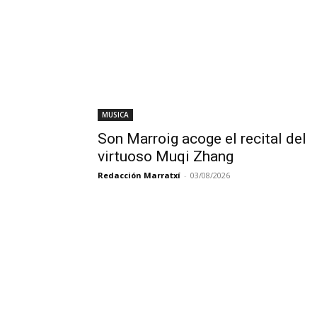
MUSICA
Son Marroig acoge el recital del
virtuoso Muqi Zhang
Redacción Marratxí
-
03/08/2026