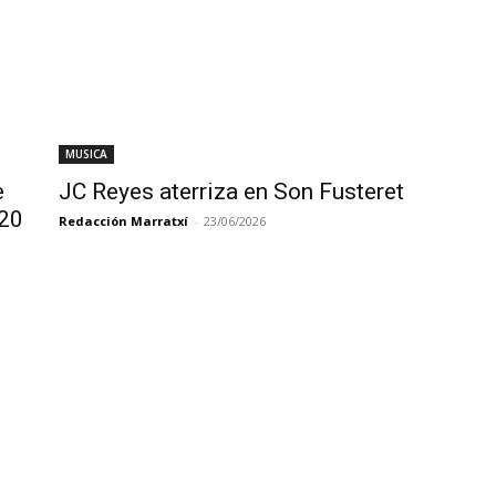
MUSICA
e
JC Reyes aterriza en Son Fusteret
120
Redacción Marratxí
-
23/06/2026