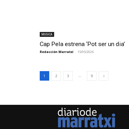
MUSICA
Cap Pela estrena ‘Pot ser un dia’
Redacción Marratxí
-
15/05/2026
...
1
2
3
9