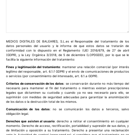
Comentario:
MEDIOS DIGITALES DE BALEARES, S.L.es el Responsable del tratamiento de los
datos personales del usuario y le informa de que estos datos se tratarán de
conformidad con lo dispuesto en el Reglamento (UE) 2016/679, de 27 de abril
(GDPR), y la Ley Orgánica 3/2018, de 5 de diciembre (LOPDGDD), por lo que se le
facilita la siguiente información del tratamiento:
Fines y legitimación del tratamiento
: mantener una relación comercial (por interés
legítimo del responsable, art. 6.1.f GDPR) y el envío de comunicaciones de productos
o servicios (por consentimiento del interesado, art. 6.1.a GDPR).
Criterios de conservación de los datos
: se conservarán durante no más tiempo del
necesario para mantener el fin del tratamiento o mientras existan prescripciones
legales que dictaminen su custodia y cuando ya no sea necesario para ello, se
suprimirán con medidas de seguridad adecuadas para garantizar la anonimización
de los datos o la destrucción total de los mismos.
Comunicación de los datos
: no se comunicarán los datos a terceros, salvo
obligación legal.
Derechos que asisten al usuario
: derecho a retirar el consentimiento en cualquier
momento. Derecho de acceso, rectificación, portabilidad y supresión de sus datos, y
de limitación u oposición a su tratamiento. Derecho a presentar una reclamación
ante la Autoridad de control (www.aepd.es) si considera que el tratamiento no se