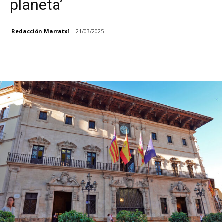
planeta’
Redacción Marratxí
21/03/2025
Facebook
X