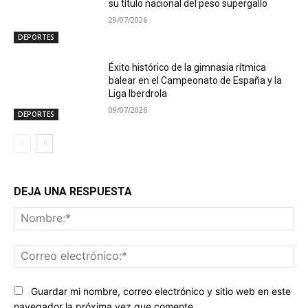
su título nacional del peso supergallo
29/07/2026
DEPORTES
Éxito histórico de la gimnasia rítmica
balear en el Campeonato de España y la
Liga Iberdrola
09/07/2026
DEPORTES
DEJA UNA RESPUESTA
No
Co
ele
Guardar mi nombre, correo electrónico y sitio web en este
navegador la próxima vez que comente.