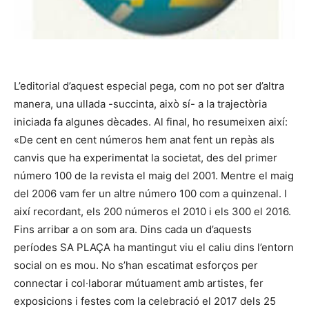
L’editorial d’aquest especial pega, com no pot ser d’altra
manera, una ullada -succinta, això sí- a la trajectòria
iniciada fa algunes dècades. Al final, ho resumeixen així:
«De cent en cent números hem anat fent un repàs als
canvis que ha experimentat la societat, des del primer
número 100 de la revista el maig del 2001. Mentre el maig
del 2006 vam fer un altre número 100 com a quinzenal. I
així recordant, els 200 números el 2010 i els 300 el 2016.
Fins arribar a on som ara. Dins cada un d’aquests
períodes SA PLAÇA ha mantingut viu el caliu dins l’entorn
social on es mou. No s’han escatimat esforços per
connectar i col·laborar mútuament amb artistes, fer
exposicions i festes com la celebració el 2017 dels 25