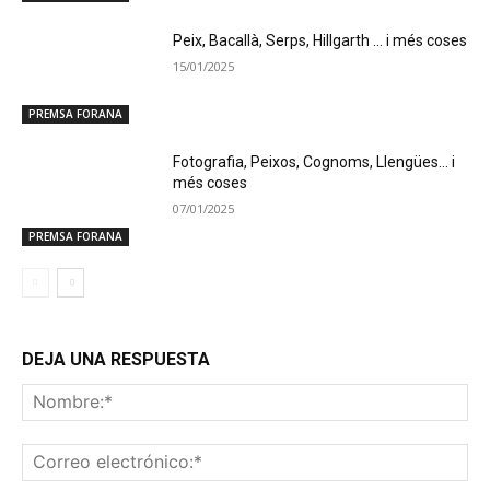
Peix, Bacallà, Serps, Hillgarth … i més coses
15/01/2025
PREMSA FORANA
Fotografia, Peixos, Cognoms, Llengües… i
més coses
07/01/2025
PREMSA FORANA
DEJA UNA RESPUESTA
No
Co
ele