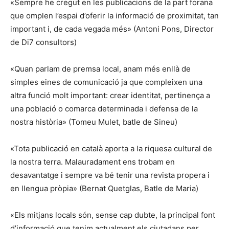
«Sempre he cregut en les publicacions de la part forana
que omplen l’espai d’oferir la informació de proximitat, tan
important i, de cada vegada més» (Antoni Pons, Director
de Di7 consultors)
«Quan parlam de premsa local, anam més enllà de
simples eines de comunicació ja que compleixen una
altra funció molt important: crear identitat, pertinença a
una població o comarca determinada i defensa de la
nostra història» (Tomeu Mulet, batle de Sineu)
«Tota publicació en català aporta a la riquesa cultural de
la nostra terra. Malauradament ens trobam en
desavantatge i sempre va bé tenir una revista propera i
en llengua pròpia» (Bernat Quetglas, Batle de Maria)
«Els mitjans locals són, sense cap dubte, la principal font
d’informació que tenim actualment els ciutadans per