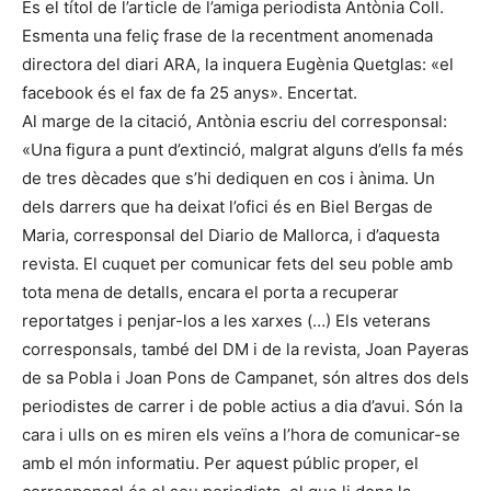
És el títol de l’article de l’amiga periodista Antònia Coll.
Esmenta una feliç frase de la recentment anomenada
directora del diari ARA, la inquera Eugènia Quetglas: «el
facebook és el fax de fa 25 anys». Encertat.
Al marge de la citació, Antònia escriu del corresponsal:
«Una figura a punt d’extinció, malgrat alguns d’ells fa més
de tres dècades que s’hi dediquen en cos i ànima. Un
dels darrers que ha deixat l’ofici és en Biel Bergas de
Maria, corresponsal del Diario de Mallorca, i d’aquesta
revista. El cuquet per comunicar fets del seu poble amb
tota mena de detalls, encara el porta a recuperar
reportatges i penjar-los a les xarxes (…) Els veterans
corresponsals, també del DM i de la revista, Joan Payeras
de sa Pobla i Joan Pons de Campanet, són altres dos dels
periodistes de carrer i de poble actius a dia d’avui. Són la
cara i ulls on es miren els veïns a l’hora de comunicar-se
amb el món informatiu. Per aquest públic proper, el