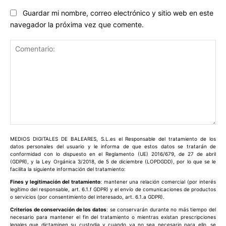
Guardar mi nombre, correo electrónico y sitio web en este
navegador la próxima vez que comente.
Comentario:
MEDIOS DIGITALES DE BALEARES, S.L.es el Responsable del tratamiento de los
datos personales del usuario y le informa de que estos datos se tratarán de
conformidad con lo dispuesto en el Reglamento (UE) 2016/679, de 27 de abril
(GDPR), y la Ley Orgánica 3/2018, de 5 de diciembre (LOPDGDD), por lo que se le
facilita la siguiente información del tratamiento:
Fines y legitimación del tratamiento
: mantener una relación comercial (por interés
legítimo del responsable, art. 6.1.f GDPR) y el envío de comunicaciones de productos
o servicios (por consentimiento del interesado, art. 6.1.a GDPR).
Criterios de conservación de los datos
: se conservarán durante no más tiempo del
necesario para mantener el fin del tratamiento o mientras existan prescripciones
legales que dictaminen su custodia y cuando ya no sea necesario para ello, se