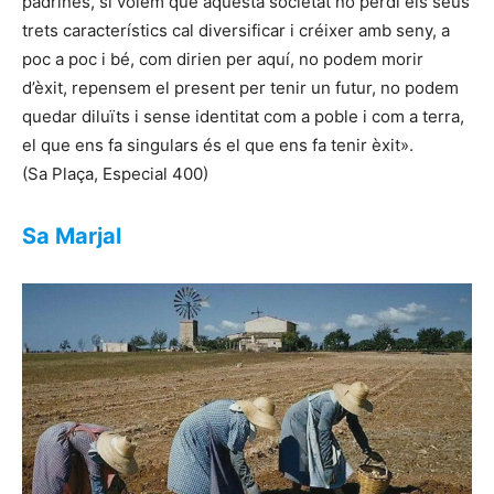
padrines, si volem que aquesta societat no perdi els seus
trets característics cal diversificar i créixer amb seny, a
poc a poc i bé, com dirien per aquí, no podem morir
d’èxit, repensem el present per tenir un futur, no podem
quedar diluïts i sense identitat com a poble i com a terra,
el que ens fa singulars és el que ens fa tenir èxit».
(Sa Plaça, Especial 400)
Sa Marjal