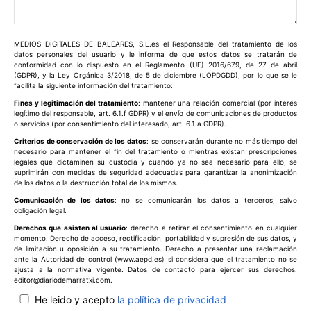
Comentario:
MEDIOS DIGITALES DE BALEARES, S.L.es el Responsable del tratamiento de los
datos personales del usuario y le informa de que estos datos se tratarán de
conformidad con lo dispuesto en el Reglamento (UE) 2016/679, de 27 de abril
(GDPR), y la Ley Orgánica 3/2018, de 5 de diciembre (LOPDGDD), por lo que se le
facilita la siguiente información del tratamiento:
Fines y legitimación del tratamiento
: mantener una relación comercial (por interés
legítimo del responsable, art. 6.1.f GDPR) y el envío de comunicaciones de productos
o servicios (por consentimiento del interesado, art. 6.1.a GDPR).
Criterios de conservación de los datos
: se conservarán durante no más tiempo del
necesario para mantener el fin del tratamiento o mientras existan prescripciones
legales que dictaminen su custodia y cuando ya no sea necesario para ello, se
suprimirán con medidas de seguridad adecuadas para garantizar la anonimización
de los datos o la destrucción total de los mismos.
Comunicación de los datos
: no se comunicarán los datos a terceros, salvo
obligación legal.
Derechos que asisten al usuario
: derecho a retirar el consentimiento en cualquier
momento. Derecho de acceso, rectificación, portabilidad y supresión de sus datos, y
de limitación u oposición a su tratamiento. Derecho a presentar una reclamación
ante la Autoridad de control (www.aepd.es) si considera que el tratamiento no se
ajusta a la normativa vigente. Datos de contacto para ejercer sus derechos:
editor@diariodemarratxi.com.
He leido y acepto
la política de privacidad